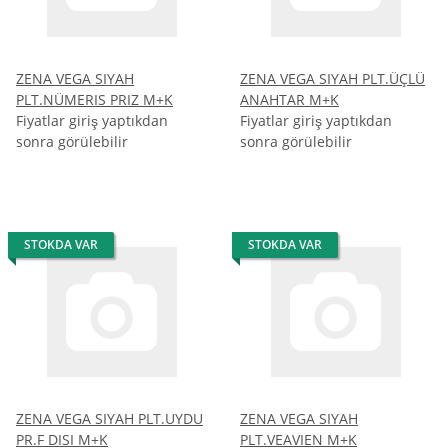
ZENA VEGA SIYAH
ZENA VEGA SIYAH PLT.ÜÇLÜ
PLT.NÜMERIS PRIZ M+K
ANAHTAR M+K
Fiyatlar giriş yaptıkdan
Fiyatlar giriş yaptıkdan
sonra görülebilir
sonra görülebilir
STOKDA VAR
STOKDA VAR
ZENA VEGA SIYAH PLT.UYDU
ZENA VEGA SIYAH
PR.F DISI M+K
PLT.VEAVIEN M+K