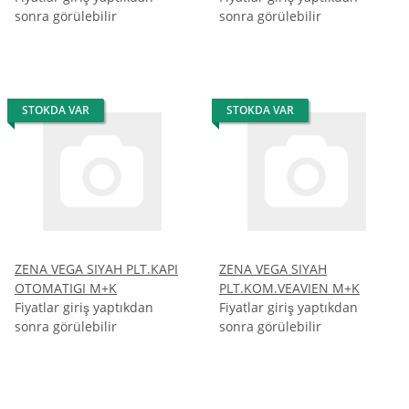
PHP Variables
:
array (217)
sonra görülebilir
sonra görülebilir
STOKDA VAR
STOKDA VAR
ZENA VEGA SIYAH PLT.KAPI
ZENA VEGA SIYAH
OTOMATIGI M+K
PLT.KOM.VEAVIEN M+K
Fiyatlar giriş yaptıkdan
Fiyatlar giriş yaptıkdan
sonra görülebilir
sonra görülebilir