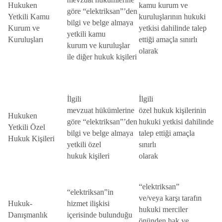
Hukuken
kamu kurum ve
göre “elektriksan”’den
Yetkili Kamu
kuruluşlarının hukuki
bilgi ve belge almaya
Kurum ve
yetkisi dahilinde talep
yetkili kamu
Kuruluşları
ettiği amaçla sınırlı
kurum ve kuruluşlar
olarak
ile diğer hukuk kişileri
İlgili
İlgili
mevzuat hükümlerine
özel hukuk kişilerinin
Hukuken
göre “elektriksan”’den
hukuki yetkisi dahilinde
Yetkili Özel
bilgi ve belge almaya
talep ettiği amaçla
Hukuk Kişileri
yetkili özel
sınırlı
hukuk kişileri
olarak
“elektriksan”
“elektriksan”in
ve/veya karşı tarafın
Hukuk-
hizmet ilişkisi
hukuki merciler
Danışmanlık
içerisinde bulunduğu
önünden hak ve