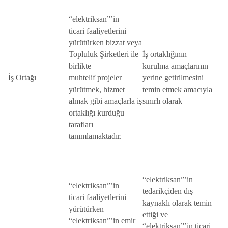
“elektriksan”’in
ticari faaliyetlerini
yürütürken bizzat veya
Topluluk Şirketleri ile
İş ortaklığının
birlikte
kurulma amaçlarının
İş Ortağı
muhtelif projeler
yerine getirilmesini
yürütmek, hizmet
temin etmek amacıyla
almak gibi amaçlarla iş
sınırlı olarak
ortaklığı kurduğu
tarafları
tanımlamaktadır.
“elektriksan”’in
“elektriksan”’in
tedarikçiden dış
ticari faaliyetlerini
kaynaklı olarak temin
yürütürken
ettiği ve
“elektriksan”’in emir
“elektriksan”’in ticari