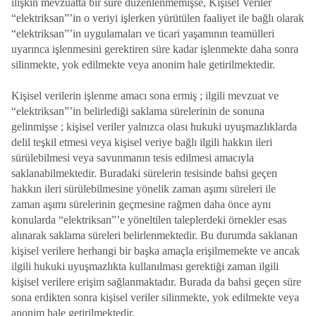
ilişkin mevzuatta bir süre düzenlenmemişse, Kişisel Veriler
“elektriksan”’in o veriyi işlerken yürütülen faaliyet ile bağlı olarak
“elektriksan”’in uygulamaları ve ticari yaşamının teamülleri
uyarınca işlenmesini gerektiren süre kadar işlenmekte daha sonra
silinmekte, yok edilmekte veya anonim hale getirilmektedir.
Kişisel verilerin işlenme amacı sona ermiş ; ilgili mevzuat ve
“elektriksan”’in belirlediği saklama sürelerinin de sonuna
gelinmişse ; kişisel veriler yalnızca olası hukuki uyuşmazlıklarda
delil teşkil etmesi veya kişisel veriye bağlı ilgili hakkın ileri
sürülebilmesi veya savunmanın tesis edilmesi amacıyla
saklanabilmektedir. Buradaki sürelerin tesisinde bahsi geçen
hakkın ileri sürülebilmesine yönelik zaman aşımı süreleri ile
zaman aşımı sürelerinin geçmesine rağmen daha önce aynı
konularda “elektriksan”’e yöneltilen taleplerdeki örnekler esas
alınarak saklama süreleri belirlenmektedir. Bu durumda saklanan
kişisel verilere herhangi bir başka amaçla erişilmemekte ve ancak
ilgili hukuki uyuşmazlıkta kullanılması gerektiği zaman ilgili
kişisel verilere erişim sağlanmaktadır. Burada da bahsi geçen süre
sona erdikten sonra kişisel veriler silinmekte, yok edilmekte veya
anonim hale getirilmektedir.