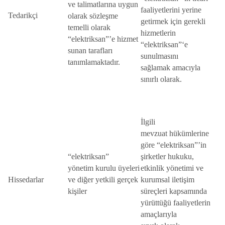
ve talimatlarına uygun
faaliyetlerini yerine
Tedarikçi
olarak sözleşme
getirmek için gerekli
temelli olarak
hizmetlerin
“elektriksan”’e hizmet
“elektriksan”‘e
sunan tarafları
sunulmasını
tanımlamaktadır.
sağlamak amacıyla
sınırlı olarak.
İlgili
mevzuat hükümlerine
göre “elektriksan”’in
“elektriksan”
şirketler hukuku,
yönetim kurulu üyeleri
etkinlik yönetimi ve
Hissedarlar
ve diğer yetkili gerçek
kurumsal iletişim
kişiler
süreçleri kapsamında
yürüttüğü faaliyetlerin
amaçlarıyla