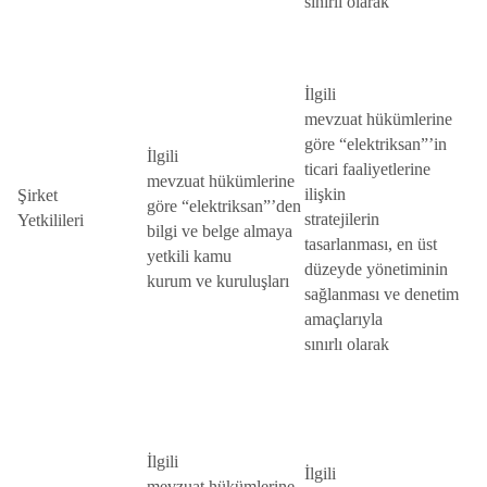
sınırlı olarak
İlgili
mevzuat hükümlerine
göre “elektriksan”’in
İlgili
ticari faaliyetlerine
mevzuat hükümlerine
ilişkin
Şirket
göre “elektriksan”’den
stratejilerin
Yetkilileri
bilgi ve belge almaya
tasarlanması, en üst
yetkili kamu
düzeyde yönetiminin
kurum ve kuruluşları
sağlanması ve denetim
amaçlarıyla
sınırlı olarak
İlgili
İlgili
mevzuat hükümlerine