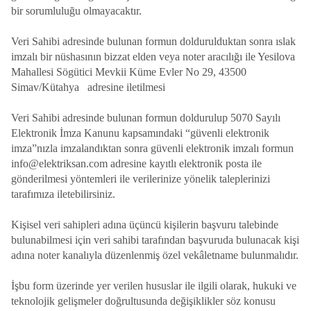
bir sorumluluğu olmayacaktır.
Veri Sahibi adresinde bulunan formun doldurulduktan sonra ıslak
imzalı bir nüshasının bizzat elden veya noter aracılığı ile Yesilova
Mahallesi Sögütici Mevkii Küme Evler No 29, 43500
Simav/Kütahya adresine iletilmesi
Veri Sahibi adresinde bulunan formun doldurulup 5070 Sayılı
Elektronik İmza Kanunu kapsamındaki “güvenli elektronik
imza”nızla imzalandıktan sonra güvenli elektronik imzalı formun
info@elektriksan.com adresine kayıtlı elektronik posta ile
gönderilmesi yöntemleri ile verilerinize yönelik taleplerinizi
tarafımıza iletebilirsiniz.
Kişisel veri sahipleri adına üçüncü kişilerin başvuru talebinde
bulunabilmesi için veri sahibi tarafından başvuruda bulunacak kişi
adına noter kanalıyla düzenlenmiş özel vekâletname bulunmalıdır.
İşbu form üzerinde yer verilen hususlar ile ilgili olarak, hukuki ve
teknolojik gelişmeler doğrultusunda değişiklikler söz konusu