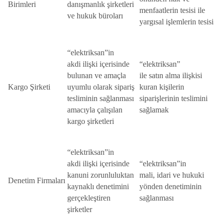
Birimleri
danışmanlık şirketleri
menfaatlerin tesisi ile
ve hukuk büroları
yargısal işlemlerin tesisi
“elektriksan”in
akdi ilişki içerisinde
“elektriksan”
bulunan ve amaçla
ile satın alma ilişkisi
Kargo Şirketi
uyumlu olarak sipariş
kuran kişilerin
tesliminin sağlanması
siparişlerinin teslimini
amacıyla çalışılan
sağlamak
kargo şirketleri
“elektriksan”in
akdi ilişki içerisinde
“elektriksan”in
kanuni zorunluluktan
mali, idari ve hukuki
Denetim Firmaları
kaynaklı denetimini
yönden denetiminin
gerçekleştiren
sağlanması
şirketler