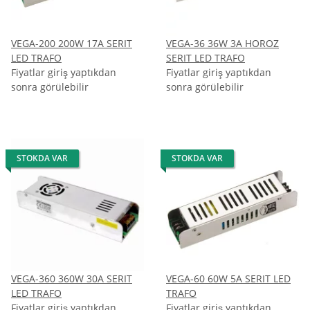
:
array (1)
/homepages/2/d562379865/htdocs/jtlshop5tr/templates_c/NOVA/7b93824308f
VEGA-200 200W 17A SERIT
VEGA-36 36W 3A HOROZ
:
array (1)
LED TRAFO
SERIT LED TRAFO
Fiyatlar giriş yaptıkdan
Fiyatlar giriş yaptıkdan
/homepages/2/d562379865/htdocs/jtlshop5tr/includes/src/Media/Image.php
sonra görülebilir
sonra görülebilir
:
array (1)
/homepages/2/d562379865/htdocs/jtlshop5tr/templates_c/NOVA/aa102e5621
:
array (1)
STOKDA VAR
STOKDA VAR
-
version
:
7.4.33
phpinfo
:
array (24)
bcmath
:
array (2)
bz2
:
array (4)
calendar
:
array (1)
cgi-fcgi
:
array (8)
VEGA-360 360W 30A SERIT
VEGA-60 60W 5A SERIT LED
Core
:
array (92)
LED TRAFO
TRAFO
ctype
:
array (1)
Fiyatlar giriş yaptıkdan
Fiyatlar giriş yaptıkdan
curl
:
array (32)