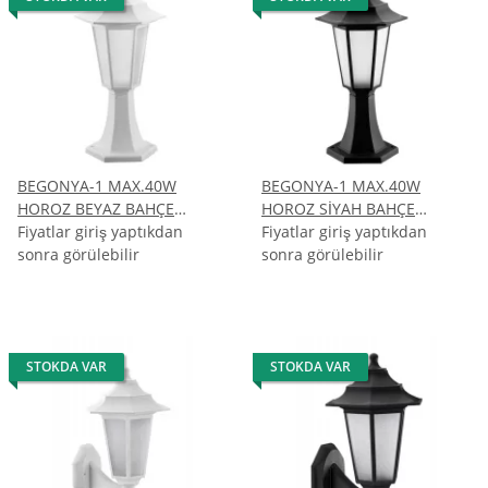
xml
:
array (3)
xmlreader
:
array (1)
xmlwriter
:
array (1)
xsl
:
array (5)
zip
:
array (4)
zlib
:
array (8)
Additional Modules
:
array (0)
Environment
:
array (63)
BEGONYA-1 MAX.40W
BEGONYA-1 MAX.40W
PHP Variables
:
array (217)
HOROZ BEYAZ BAHÇE
HOROZ SİYAH BAHÇE
AYDINLATMASI
Fiyatlar giriş yaptıkdan
AYDINLATMASI
Fiyatlar giriş yaptıkdan
sonra görülebilir
sonra görülebilir
STOKDA VAR
STOKDA VAR