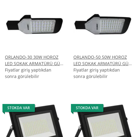
ORLANDO-30 30W HOROZ
ORLANDO-50 50W HOROZ
LED SOKAK ARMATÜRÜ GÜN
LED SOKAK ARMATÜRÜ GÜN
ISIGI 4200K
Fiyatlar giriş yaptıkdan
ISIGI 4200K
Fiyatlar giriş yaptıkdan
sonra görülebilir
sonra görülebilir
STOKDA VAR
STOKDA VAR