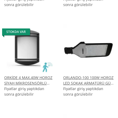
sonra görülebilir
sonra görülebilir
STOKDA VAR
ORKİDE 4 MAX.40W HOROZ
ORLANDO-100 100W HOROZ
SİYAH MİKROSENSÖRLÜ
LED SOKAK ARMATÜRÜ GÜN
BAHÇE AYDINLATMASI
Fiyatlar giriş yaptıkdan
ISIGI 4200K
Fiyatlar giriş yaptıkdan
sonra görülebilir
sonra görülebilir