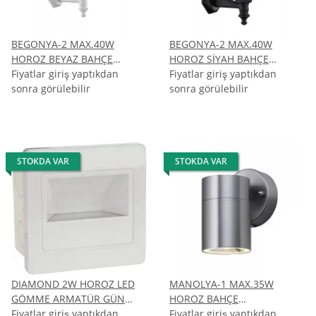
BEGONYA-2 MAX.40W
BEGONYA-2 MAX.40W
HOROZ BEYAZ BAHÇE
HOROZ SİYAH BAHÇE
AYDINLATMASI
Fiyatlar giriş yaptıkdan
AYDINLATMASI
Fiyatlar giriş yaptıkdan
sonra görülebilir
sonra görülebilir
STOKDA VAR
STOKDA VAR
DIAMOND 2W HOROZ LED
MANOLYA-1 MAX.35W
GÖMME ARMATÜR GÜN
HOROZ BAHÇE
IŞIĞI 4200K
Fiyatlar giriş yaptıkdan
AYDINLATMASI
Fiyatlar giriş yaptıkdan