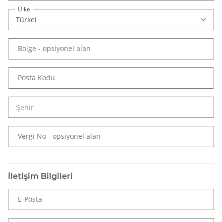
/homepages/2/d562379865/htdocs/jtlshop5tr/includes/src/Cron/Starter/Starter
Ülke
:
array (1)
/homepages/2/d562379865/htdocs/jtlshop5tr/includes/vendor/smarty/smarty/l
Bölge
- opsiyonel alan
:
array (1)
/homepages/2/d562379865/htdocs/jtlshop5tr/templates_c/NOVA/7b93824308f
Posta Kodu
:
array (1)
/homepages/2/d562379865/htdocs/jtlshop5tr/templates_c/NOVA/e2d6ad89b5
:
array (1)
-
Vergi No
- opsiyonel alan
version
:
7.4.33
phpinfo
:
array (24)
bcmath
:
array (2)
İletişim Bilgileri
bz2
:
array (4)
calendar
:
array (1)
E-Posta
cgi-fcgi
:
array (8)
Core
:
array (92)