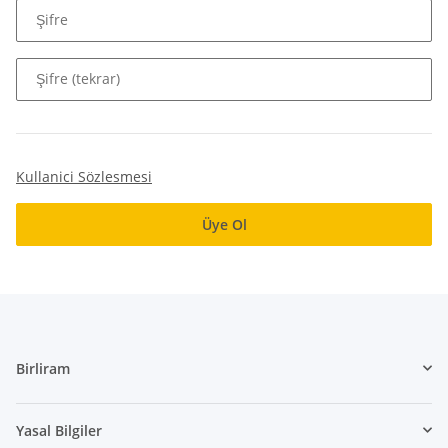
openssl
:
array (6)
Şifre
pcre
:
array (8)
PDO
:
array (2)
Şifre (tekrar)
pdo_mysql
:
array (3)
pdo_sqlite
:
array (2)
Phar
:
array (11)
posix
:
array (1)
Reflection
:
array (1)
Kullanici Sözlesmesi
session
:
array (33)
shmop
:
array (1)
Üye Ol
SimpleXML
:
array (2)
soap
:
array (7)
sodium
:
array (3)
SPL
:
array (3)
sqlite3
:
array (4)
standard
:
array (17)
Birliram
tidy
:
array (5)
tokenizer
:
array (1)
xml
:
array (3)
Yasal Bilgiler
xmlreader
:
array (1)