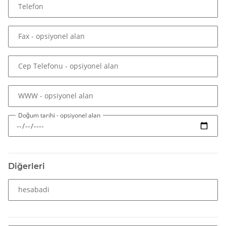
ctype
:
array (1)
Telefon
curl
:
array (32)
date
:
array (10)
dba
:
array (3)
Fax
- opsiyonel alan
dom
:
array (8)
exif
:
array (11)
Cep Telefonu
- opsiyonel alan
fileinfo
:
array (2)
filter
:
array (3)
ftp
:
array (2)
WWW
- opsiyonel alan
gd
:
array (16)
gettext
:
array (1)
Doğum tarihi
- opsiyonel alan
gmp
:
array (2)
hash
:
array (2)
iconv
:
array (6)
imap
:
array (4)
Diğerleri
intl
:
array (8)
json
:
array (1)
hesabadi
libxml
:
array (4)
mbstring
:
array (18)
mysqli
:
array (16)
mysqlnd
:
array (13)