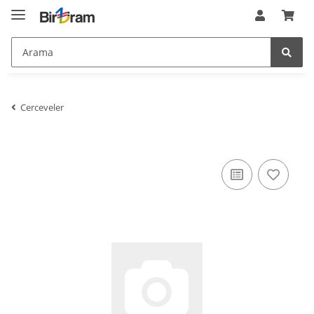
KONFIG_ITEM_TYP_SPEZIAL
:
1
$KONFIG_ITEM_TYP_SPEZIAL
lang
:
ger
$lang
linkgroups
:
JTL\Link\LinkGroupCollection
$linkgroups
manufacturers
:
array (1)
$manufacturers
meta_copyright
:
$meta_copyright
meta_description
:
Yasam alanlar&#305;n&#305;n g&uuml;zelligini
tek bir dokunusla tamamlayan Vega, keskin hatl&#305; minimalist
Cerceveler
tasar&#305;m&#305;yla s&#305;kl&#305;g&#305; hayat&#305;n bir
par&ccedil;as&#305; yap&#305;yor
$meta_description
meta_keywords
:
$meta_keywords
meta_language
:
de
$meta_language
meta_publisher
:
$meta_publisher
meta_title
:
ZENA BEYAZ 4L&Uuml; &Ccedil;ER&Ccedil;EVE
$meta_title
minifiedCSS
:
array (2)
$minifiedCSS
minifiedJS
:
array (2)
$minifiedJS
NaviFilter
:
JTL\Filter\ProductFilter
$NaviFilter
NavigationBlaettern
:
stdClass
$NavigationBlaettern
NettoPreise
:
0
$NettoPreise
nIsSSL
:
1
$nIsSSL