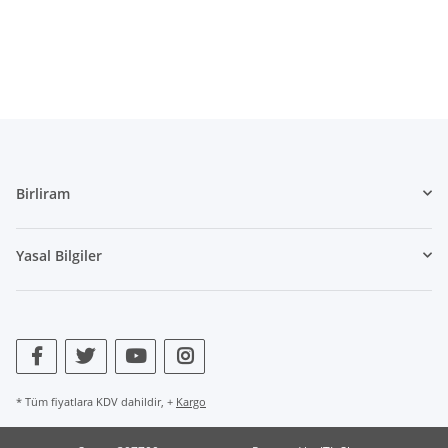
UVPBruttolocalized
:
17,70 &#8378;
$UVPBruttolocalized
UVPlocalized
:
17,70 &#8378;
$UVPlocalized
verfuegbarkeitsBenachrichtigung
:
0
$verfuegbarkeitsBenachrichtigung
WarenkorbArtikelPositionenanzahl
:
0
$WarenkorbArtikelPositionenanzahl
WarenkorbGesamtgewicht
:
0
$WarenkorbGesamtgewicht
WarenkorbGesamtsumme
:
array (2)
$WarenkorbGesamtsumme
Warenkorbtext
:
$Warenkorbtext
WarenkorbVersandkostenfreiHinweis
:
Birliram
$WarenkorbVersandkostenfreiHinweis
WarenkorbWarensumme
:
array (2)
$WarenkorbWarensumme
WarensummeLocalized
:
array (2)
Yasal Bilgiler
$WarensummeLocalized
wishlists
:
Illuminate\Support\Collection
$wishlists
Xselling
:
stdClass
$Xselling
zuletztInWarenkorbGelegterArtikel
:
null
$zuletztInWarenkorbGelegterArtikel
-
* Tüm fiyatlara KDV dahildir, +
Kargo
/homepages/2/d562379865/htdocs/jtlshop5tr/includes/vendor/jtlshop/scc/src/sc