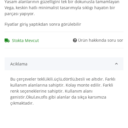
Yasam alanlarının güzelligini tek bir dokunusla tamamlayan
robotsContent
:
null
$robotsContent
Vega, keskin hatlı minimalist tasarımıyla sıklıgı hayatın bir
SCRIPT_NAME
:
/index.php
$SCRIPT_NAME
parçası yapıyor.
session_id
:
c96203d6d9b58bd9f9fc6840b4c08da5
$session_id
Fiyatlar giriş yaptıkdan sonra görülebilir
session_name
:
JTLSHOP
$session_name
shippingCountry
:
TR
$shippingCountry
shopFaviconURL
:
Ürün hakkında soru sor
Stokta Mevcut
https://birliram.com/templates/NOVA/themes/base/images/favicon.ico
$shopFaviconURL
ShopLogoURL
:
https://birliram.com/bilder/intern/shoplogo/image.png
$ShopLogoURL
Aciklama
ShopURL
:
https://birliram.com
$ShopURL
ShopURLSSL
:
https://birliram.com
$ShopURLSSL
Bu çerçeveler tekli,ikili.üçlü,dörtlü,besli ve altıdır. Farklı
showLoginCaptcha
:
false
$showLoginCaptcha
kullanım alanlarına sahiptir. Kolay monte edilir. Farkli
showMatrix
:
false
$showMatrix
renk seçeneklerine sahiptir. Kullanım alanı
Steuerpositionen
:
array (0)
$Steuerpositionen
genistir.Okul,ev,ofis gibi alanlar da sıkça karsımıza
Suchergebnisse
:
JTL\Filter\SearchResults
$Suchergebnisse
çıkmaktadır.
tplDir
:
/homepages/2/d562379865/htdocs/jtlshop5tr/templates/NOVA/
$tplDir
updatedPositions
:
array (0)
$updatedPositions