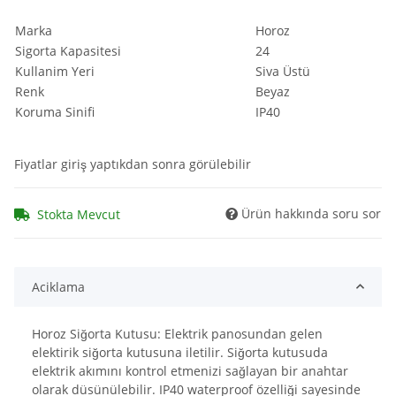
ShopLogoURL
:
https://birliram.com/bilder/intern/shoplogo/image.png
$ShopLogoURL
Marka
Horoz
ShopURL
:
https://birliram.com
$ShopURL
Sigorta Kapasitesi
24
ShopURLSSL
:
https://birliram.com
$ShopURLSSL
Kullanim Yeri
Siva Üstü
showLoginCaptcha
:
false
$showLoginCaptcha
Renk
Beyaz
showMatrix
:
false
$showMatrix
Koruma Sinifi
IP40
Steuerpositionen
:
array (0)
$Steuerpositionen
Suchergebnisse
:
JTL\Filter\SearchResults
$Suchergebnisse
Fiyatlar giriş yaptıkdan sonra görülebilir
tplDir
:
/homepages/2/d562379865/htdocs/jtlshop5tr/templates/NOVA/
$tplDir
Ürün hakkında soru sor
Stokta Mevcut
updatedPositions
:
array (0)
$updatedPositions
UVPBruttolocalized
:
58,72 &#8378;
$UVPBruttolocalized
UVPlocalized
:
58,72 &#8378;
$UVPlocalized
verfuegbarkeitsBenachrichtigung
:
0
$verfuegbarkeitsBenachrichtigung
Aciklama
WarenkorbArtikelPositionenanzahl
:
0
$WarenkorbArtikelPositionenanzahl
Horoz Siğorta Kutusu: Elektrik panosundan gelen
WarenkorbGesamtgewicht
:
0
$WarenkorbGesamtgewicht
elektirik siğorta kutusuna iletilir. Siğorta kutusuda
WarenkorbGesamtsumme
:
array (2)
$WarenkorbGesamtsumme
elektrik akımını kontrol etmenizi sağlayan bir anahtar
Warenkorbtext
:
$Warenkorbtext
olarak düsünülebilir. IP40 waterproof özelliği sayesinde