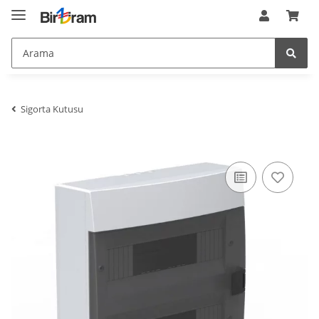
$meta_description
meta_keywords
:
$meta_keywords
meta_language
:
de
$meta_language
meta_publisher
:
$meta_publisher
meta_title
:
24 L&Uuml; S&#304;GORTA KUTUSU
SIVA&Uuml;ST&Uuml;-BEYAZ
$meta_title
minifiedCSS
:
array (2)
$minifiedCSS
Sigorta Kutusu
minifiedJS
:
array (2)
$minifiedJS
NaviFilter
:
JTL\Filter\ProductFilter
$NaviFilter
NavigationBlaettern
:
stdClass
$NavigationBlaettern
NettoPreise
:
0
$NettoPreise
nIsSSL
:
1
$nIsSSL
nSeitenTyp
:
1
$nSeitenTyp
nTemplateVersion
:
1.0.0
$nTemplateVersion
nZeitGebraucht
:
0.19535303115844727
$nZeitGebraucht
oAehnlicheArtikel_arr
:
array (0)
$oAehnlicheArtikel_arr
opc
:
JTL\OPC\Service
$opc
opcDir
:
/homepages/2/d562379865/htdocs/jtlshop5tr/admin/opc/
$opcDir
opcPageService
:
JTL\OPC\PageService
$opcPageService
oPlugin_jtl_debug
:
JTL\Plugin\Plugin
$oPlugin_jtl_debug