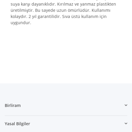
WarenkorbVersandkostenfreiHinweis
:
suya karşı dayanıklıdır. Kırılmaz ve yanmaz plastikten
$WarenkorbVersandkostenfreiHinweis
üretilmiştir. Bu sayede uzun ömürlüdür. Kullanımı
WarenkorbWarensumme
:
array (2)
$WarenkorbWarensumme
kolaydır. 2 yıl garantilidir. Sıva üstü kullanım için
WarensummeLocalized
:
array (2)
$WarensummeLocalized
uygundur.
wishlists
:
Illuminate\Support\Collection
$wishlists
Xselling
:
stdClass
$Xselling
zuletztInWarenkorbGelegterArtikel
:
null
$zuletztInWarenkorbGelegterArtikel
-
/homepages/2/d562379865/htdocs/jtlshop5tr/includes/vendor/jtlshop/scc/src/sc
:
stdClass
/homepages/2/d562379865/htdocs/jtlshop5tr/templates/NOVA/snippets/scroll_t
:
stdClass
Birliram
/homepages/2/d562379865/htdocs/jtlshop5tr/templates/NOVA/layout/footer.tpl
:
stdClass
Yasal Bilgiler
/homepages/2/d562379865/htdocs/jtlshop5tr/plugins/jtl_debug/frontend/templat